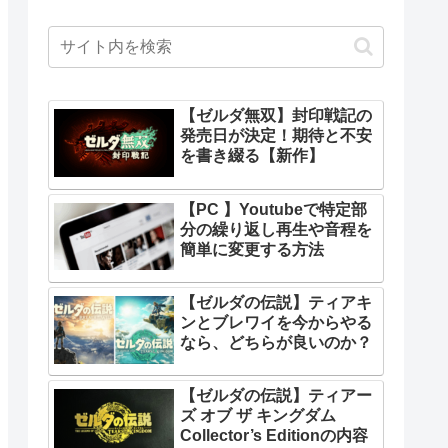
【ゼルダ無双】封印戦記の
発売日が決定！期待と不安
を書き綴る【新作】
【PC 】Youtubeで特定部
分の繰り返し再生や音程を
簡単に変更する方法
【ゼルダの伝説】ティアキ
ンとブレワイを今からやる
なら、どちらが良いのか？
【ゼルダの伝説】ティアー
ズ オブ ザ キングダム
Collector’s Editionの内容