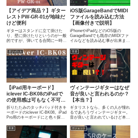
【アイデア商品？】ギター
iOS版GarageBandでMIDI
レストPW-GR-01が地味だ
ファイルを読み込む方法
けど便利
【画像付きで説明】
ギターはスタンドに立て掛けた
iPhoneやiPadなどのiOS版の
り、壁に掛けたりというのが一般
GarageBandでも既存のMIDIファ
的ですが、弾いてる合間に一時的
イルなどを読み込む事が出来ま
にそこら辺に立て掛けるという事
す。ここでは基本的なMIDIファ
も多いと思います。そんな時に便
イルのインポート方法を画像多め
ガジェット
音楽
利なギターレストを少し紹介した
で説明します。
いと思います。以前、知人も「何
これ、めっちゃいいね」と絶賛し
て...
【iPad用キーボード】
ヴィンテージギターはなぜ
iclever IC-BK08のiPadで
音が良いと言われるのか？
の使用感は可もなく不可も
【本当？】
なく
折りたたみのタッチパッド付きキ
ギタリストなら、多くの人が憧れ
ーボードのiclever IC-BK08。iPad
るであろうヴィンテージギター。
Pro用のキーボードにと色々探し
音が良いと言われているけど本当
たんですが、今の所は一応これに
なの？本当なら、その理由は？高
落ち着いてます。ここではレビュ
級過ぎないかそういった疑問につ
音楽
ガジェット
ーというほどのものでも無い感想
いて解説していきます。
や、便利に使う方法などを紹介し