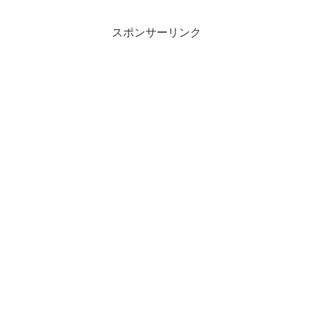
って、かなり影が薄くなってる感
一人でエレキギターを始めても問
があります。ここではZOOM R8
題ありません。むしろ最近の流れ
スポンサーリンク
とBOSS BR-80という、いまだに
では一人で楽しむ為に作られてい
おすすめとしてもよく挙がる人気
る様な機材も多いので、ここで
の2機種を中心にMTRのメリット
は...
を検討したいと思います。