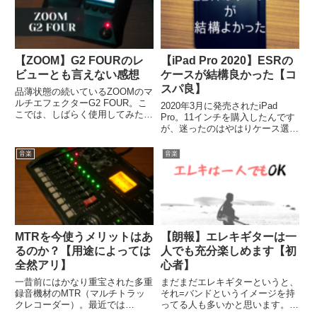
ます。...
【ZOOM】G2 FOURのレ
【iPad Pro 2020】ESRの
ビューとも言えない感想
ケースが結構良かった【コ
スパ良】
品薄状態の続いているZOOMのマ
ルチエフェクターG2 FOUR。こ
2020年3月に発売されたiPad
こでは、しばらく使用してみたレ
Pro。11インチを購入したんです
ビューにもならない様な使用感や
が、迷ったのはやはりケース選
ペダル付きのG2X FOURとの違
び。評判の良いESRのケースを
いなどを書き綴ります。
しばらく使ってみて、中々使用感
音楽
音楽
が良かったので少し紹介してみた
いと思います。ESR iPad Pro 11
ケース...
MTRを今使うメリットはあ
【朗報】エレキギターは一
るのか？【用途によっては
人でも充分楽しめます【初
全然アリ】
心者】
一昔前にはかなり重宝された多重
まだまだエレキギターというと、
録音機材のMTR（マルチトラッ
それ=バンドというイメージを持
クレコーダー）。最近では
ってる人も多いかと思います。間
DAW・DTMやスマホの台頭もあ
違いでは無いですが、今の時代は