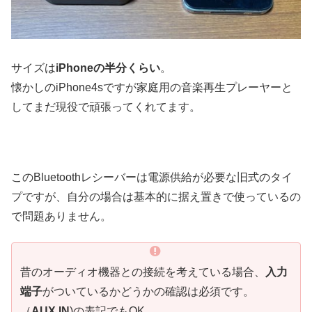
サイズは
iPhoneの半分くらい
。
懐かしのiPhone4sですが家庭用の音楽再生プレーヤーと
してまだ現役で頑張ってくれてます。
このBluetoothレシーバーは電源供給が必要な旧式のタイ
プですが、自分の場合は基本的に据え置きで使っているの
で問題ありません。
昔のオーディオ機器との接続を考えている場合、
入力
端子
がついているかどうかの確認は必須です。
（
AUX IN
)の表記でもOK